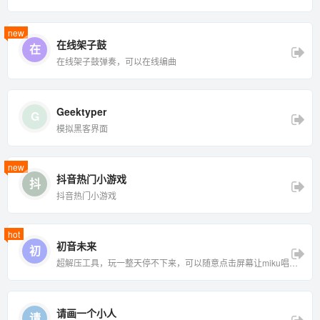
new
在线架子鼓
在
在线架子鼓弹奏，可以在线编曲
Geektyper
G
模拟黑客界面
new
抖音热门小游戏
抖
抖音热门小游戏
hot
初音未来
初
超解压工具，玩一整天停不下来，可以随意点击屏幕让miku唱出
不一样的歌曲,非常洗脑
请画一个小人
请