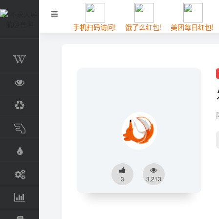
手机扫码访问!
饿了么红包!
美团每日红包!
百科
视觉
临时
手工
趣玩
工具
3
3,213
数据
词典