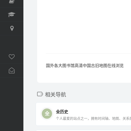
学习
全景
关于本站
更新日志
国外各大图书馆高清中国古旧地图在线浏览
相关导航
全历史
全
个人最爱的站点之一，拥有时间轴、地图、关
AB路径...