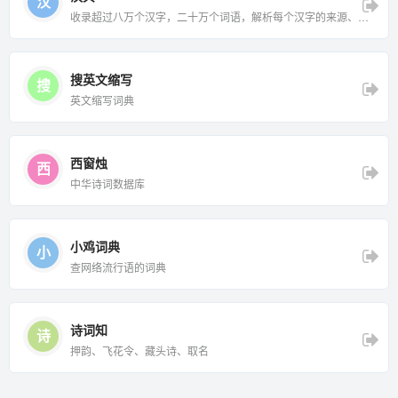
汉
收录超过八万个汉字，二十万个词语，解析每个汉字的来源、典
故
搜英文缩写
搜
英文缩写词典
西窗烛
西
中华诗词数据库
小鸡词典
小
查网络流行语的词典
诗词知
诗
押韵、飞花令、藏头诗、取名